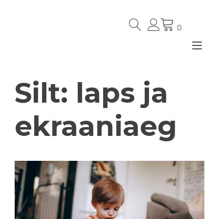
Skip
to
content
0
Tog
nav
Silt:
laps ja
ekraaniaeg