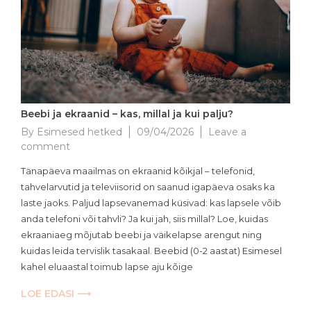
Beebi ja ekraanid – kas, millal ja kui palju?
By
Esimesed hetked
09/04/2026
Leave a
on
comment
Beebi
Tänapäeva maailmas on ekraanid kõikjal – telefonid,
ja
tahvelarvutid ja televiisorid on saanud igapäeva osaks ka
ekraanid
laste jaoks. Paljud lapsevanemad küsivad: kas lapsele võib
–
kas,
anda telefoni või tahvli? Ja kui jah, siis millal? Loe, kuidas
millal
ekraaniaeg mõjutab beebi ja väikelapse arengut ning
ja
kuidas leida tervislik tasakaal. Beebid (0-2 aastat) Esimesel
kui
kahel eluaastal toimub lapse aju kõige
palju?
LOE EDASI ⟶