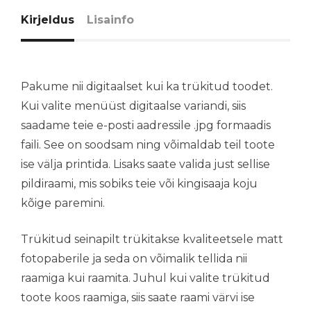
Kirjeldus
Lisainfo
Pakume nii digitaalset kui ka trükitud toodet.
Kui valite menüüst digitaalse variandi, siis
saadame teie e-posti aadressile .jpg formaadis
faili. See on soodsam ning võimaldab teil toote
ise välja printida. Lisaks saate valida just sellise
pildiraami, mis sobiks teie või kingisaaja koju
kõige paremini.
Trükitud seinapilt trükitakse kvaliteetsele matt
fotopaberile ja seda on võimalik tellida nii
raamiga kui raamita. Juhul kui valite trükitud
toote koos raamiga, siis saate raami värvi ise