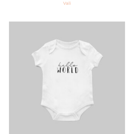
Vali
Sellel
tootel
on
mitu
varianti.
Valikuid
saab
teha
tootelehel.