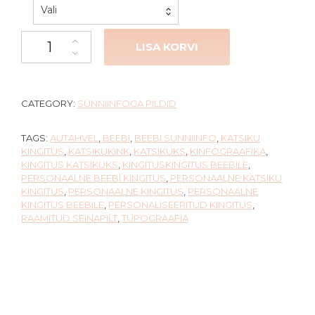
Vali
Beebi sünniinfoga pilt kogus
LISA KORVI
CATEGORY:
SÜNNIINFOGA PILDID
TAGS:
AUTAHVEL
,
BEEBI
,
BEEBI SÜNNIINFO
,
KATSIKU
KINGITUS
,
KATSIKUKINK
,
KATSIKUKS
,
KINFOGRAAFIKA
,
KINGITUS KATSIKUKS
,
KINGITUSKINGITUS BEEBILE
,
PERSONAALNE BEEBI KINGITUS
,
PERSONAALNE KATSIKU
KINGITUS
,
PERSONAALNE KINGITUS
,
PERSONAALNE
KINGITUS BEEBILE
,
PERSONALISEERITUD KINGITUS
,
RAAMITUD SEINAPILT
,
TÜPOGRAAFIA