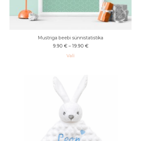
Mustriga beebi sünnistatistika
Hinnavahemik:
9.90
€
–
19.90
€
9.90 €
Vali
kuni
19.90 €
Sellel
tootel
on
mitu
varianti.
Valikuid
saab
teha
tootelehel.