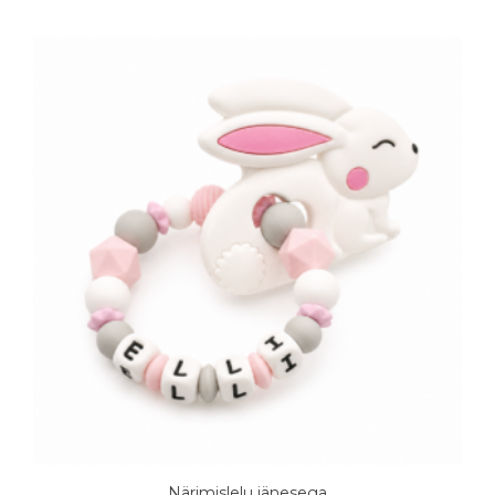
Sellel
tootel
on
mitu
varianti.
Valikuid
saab
teha
tootelehel.
Närimislelu jänesega