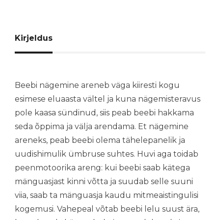
Kirjeldus
Beebi nägemine areneb väga kiiresti kogu
esimese eluaasta vältel ja kuna nägemisteravus
pole kaasa sündinud, siis peab beebi hakkama
seda õppima ja välja arendama. Et nägemine
areneks, peab beebi olema tähelepanelik ja
uudishimulik ümbruse suhtes. Huvi aga toidab
peenmotoorika areng: kui beebi saab kätega
mänguasjast kinni võtta ja suudab selle suuni
viia, saab ta mänguasja kaudu mitmeaistingulisi
kogemusi. Vahepeal võtab beebi lelu suust ära,