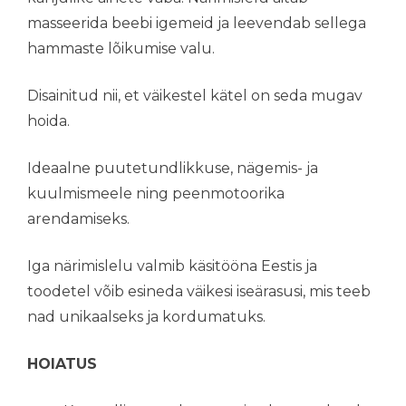
masseerida beebi igemeid ja leevendab sellega
hammaste lõikumise valu.
Disainitud nii, et väikestel kätel on seda mugav
hoida.
Ideaalne puutetundlikkuse, nägemis- ja
kuulmismeele ning peenmotoorika
arendamiseks.
Iga närimislelu valmib käsitööna Eestis ja
toodetel võib esineda väikesi iseärasusi, mis teeb
nad unikaalseks ja kordumatuks.
HOIATUS