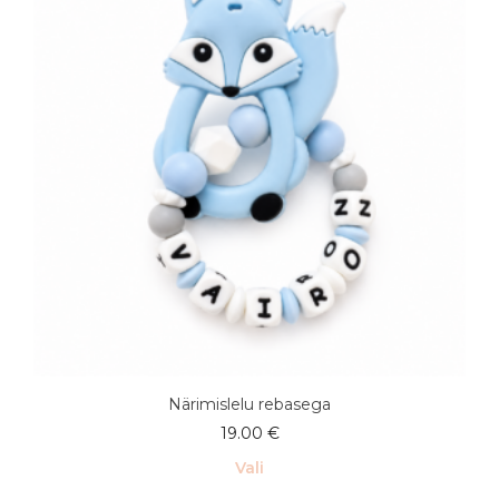
Närimislelu rebasega
19.00
€
Vali