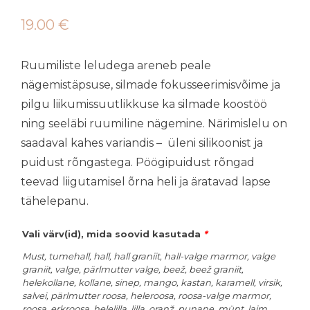
19.00
€
Ruumiliste leludega areneb peale
nägemistäpsuse, silmade fokusseerimisvõime ja
pilgu liikumissuutlikkuse ka silmade koostöö
ning seeläbi ruumiline nägemine. Närimislelu on
saadaval kahes variandis – üleni silikoonist ja
puidust rõngastega. Pöögipuidust rõngad
teevad liigutamisel õrna heli ja äratavad lapse
tähelepanu.
Vali värv(id), mida soovid kasutada
*
Must, tumehall, hall, hall graniit, hall-valge marmor, valge
graniit, valge, pärlmutter valge, beež, beež graniit,
helekollane, kollane, sinep, mango, kastan, karamell, virsik,
salvei, pärlmutter roosa, heleroosa, roosa-valge marmor,
roosa, erkroosa, helelilla, lilla, oranž, punane, münt, laim,