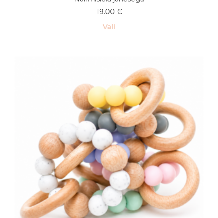
19.00
€
Vali
Sellel
tootel
on
mitu
varianti.
Valikuid
saab
teha
tootelehel.