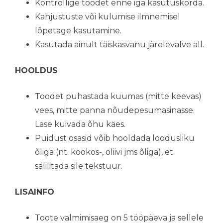
Kontrollige toodet enne iga kasutuskorda.
Kahjustuste või kulumise ilmnemisel
lõpetage kasutamine.
Kasutada ainult täiskasvanu järelevalve all.
HOOLDUS
Toodet puhastada kuumas (mitte keevas)
vees, mitte panna nõudepesumasinasse.
Lase kuivada õhu käes.
Puidust osasid võib hooldada loodusliku
õliga (nt. kookos-, oliivi jms õliga), et
sälilitada sile tekstuur.
LISAINFO
Toote valmimisaeg on 5 tööpäeva ja sellele