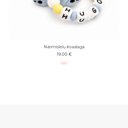
Närimislelu koaalaga
19.00
€
Vali
Sellel
tootel
on
mitu
varianti.
Valikuid
saab
teha
tootelehel.