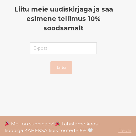
Liitu meie uudiskirjaga ja saa
esimene tellimus 10%
soodsamalt
Liitu
Meil on sünnipäev!
Tähistame koos -
koodiga KAHEKSA kõik tooted -15%
Peida
© Esimesed hetked, 2026