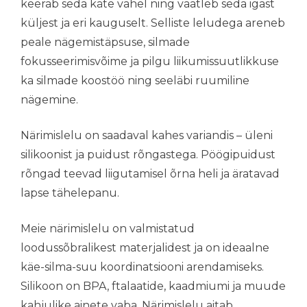
keerab seda käte vahel ning vaatleb seda igast
küljest ja eri kauguselt. Selliste leludega areneb
peale nägemistäpsuse, silmade
fokusseerimisvõime ja pilgu liikumissuutlikkuse
ka silmade koostöö ning seeläbi ruumiline
nägemine.
Närimislelu on saadaval kahes variandis – üleni
silikoonist ja puidust rõngastega. Pöögipuidust
rõngad teevad liigutamisel õrna heli ja äratavad
lapse tähelepanu.
Meie närimislelu on valmistatud
loodussõbralikest materjalidest ja on ideaalne
käe-silma-suu koordinatsiooni arendamiseks.
Silikoon on BPA, ftalaatide, kaadmiumi ja muude
kahjulike ainete vaba. Närimislelu aitab