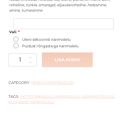
roheline, türkiis, smaragd, sõjaväeroheline, helesinine,
sinine, tumesinine
Vali
*
Üleni silikoonist närimislelu
Puidust rõngastega närimislelu
Ruumiline närimislelu "Lara" kogus
LISA KORVI
CATEGORY:
NIMETA NÄRIMISLELUD
TAGS:
MOTOORIKALELU
,
NÄRIMISLELU
,
NÄRIMISRÕNGAS
,
RUUMILINE NÄRIMISLELU