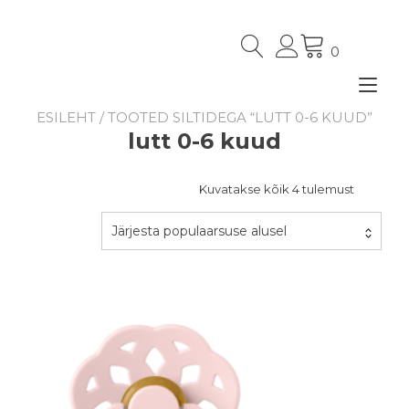
Skip
to
content
0
Tog
nav
ESILEHT
/ TOOTED SILTIDEGA “LUTT 0-6 KUUD”
lutt 0-6 kuud
Sorteeri
Kuvatakse kõik 4 tulemust
populaar
järgi
Järjesta populaarsuse alusel