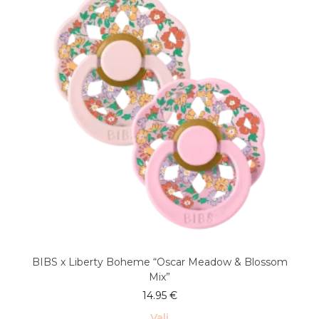
varianti.
Valikuid
saab
teha
tootelehel.
BIBS x Liberty Boheme “Oscar Meadow & Blossom
Mix”
14.95
€
Vali