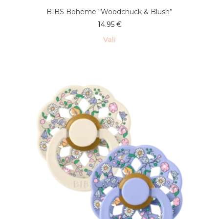
BIBS Boheme “Woodchuck & Blush”
14.95
€
Vali
Sellel
tootel
on
mitu
varianti.
Valikuid
saab
teha
tootelehel.