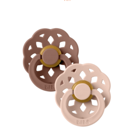
Sellel
tootel
on
mitu
varianti.
Valikuid
saab
teha
tootelehel.