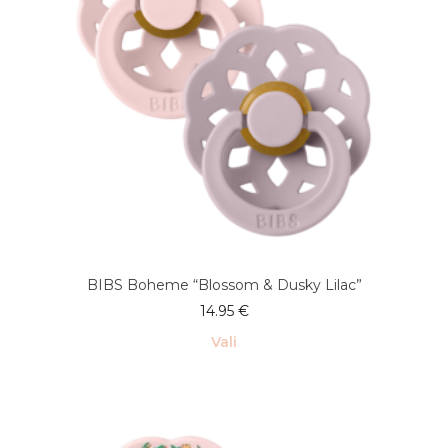
BIBS Boheme “Blossom & Dusky Lilac”
14.95
€
Vali
Sellel
tootel
on
mitu