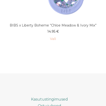
BIBS x Liberty Boheme “Chloe Meadow & Ivory Mix”
14.95
€
Vali
Sellel
tootel
on
mitu
varianti.
Valikuid
saab
teha
tootelehel.
Kasutustingimused
Ostujuhend