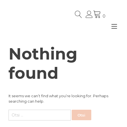
Skip
to
content
0
Tog
nav
Nothing
found
It seems we can’t find what you’re looking for. Perhaps
searching can help.
Otsi: