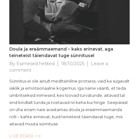
Doula ja eraämmaemand – kaks erinevat, aga
teineteist täiendavat tuge sünnitusel
By
Esimesed hetked
18/10/2025
Leave a
on
comment
Doula
Sünnitus ei ole ainult meditsiiniline protsess, vaid ka sügavalt
ja
isiklik ja emotsionaalne kogemus. Iga naine väärib, et teda
eraämmaemand
ümbritseksid inimesed, kes loovad turvatunde, aitavad tal
–
kaks
end kindlalt tunda ja toetavad nii keha kui hinge. Seepärast
erinevat,
on üha enam naisi avastamas doula ja eraämmaemanda
aga
rolli – kahte erinevat, kuid teineteist täiendavat tuge, mis
teineteist
aitavad muuta sünnituse
täiendavat
tuge
LOE EDASI ⟶