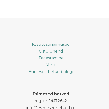
sünnitusel
Kasutustingimused
Ostujuhend
Tagastamine
Meist
Esimesed hetked blogi
Esimesed hetked
reg. nr. 14472642
info@esimesedhetked.ee