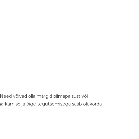
 Need võivad olla märgid piimapaisust või
e märkamise ja õige tegutsemisega saab olukorda