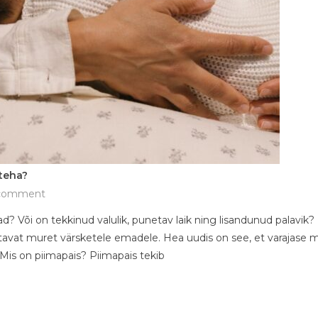
 teha?
on
 comment
Piimapais
d? Või on tekkinud valulik, punetav laik ning lisandunud palavik?
ja
rmutavat muret värsketele emadele. Hea uudis on see, et varajas
rinnapõletik
–
. Mis on piimapais? Piimapais tekib
mis,
miks
ja
mida