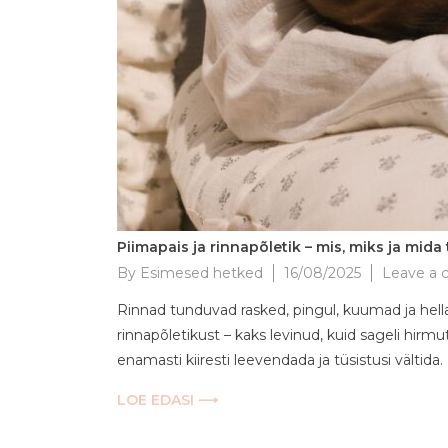
Piimapais ja rinnapõletik – mis, miks ja mida
By
Esimesed hetked
16/08/2025
Leave a
Rinnad tunduvad rasked, pingul, kuumad ja hella
rinnapõletikust – kaks levinud, kuid sageli hi
enamasti kiiresti leevendada ja tüsistusi vältida
LOE EDASI ⟶