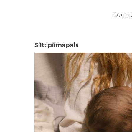
Skip
to
content
TOOTE
Silt:
piimapais