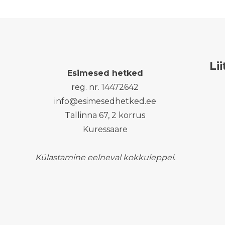
teha?
Li
Esimesed hetked
reg. nr. 14472642
info@esimesedhetked.ee
Tallinna 67, 2 korrus
Kuressaare
Külastamine eelneval kokkuleppel
.